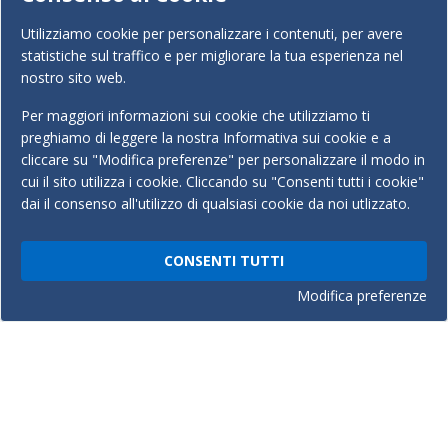
Nome
Utilizziamo cookie per personalizzare i contenuti, per avere
statistiche sul traffico e per migliorare la tua esperienza nel
nostro sito web.
Cognome
Per maggiori informazioni sui cookie che utilizziamo ti
preghiamo di leggere la nostra
Informativa sui cookie
e a
cliccare su "Modifica preferenze" per personalizzare il modo in
Telefono
cui il sito utilizza i cookie. Cliccando su "Consenti tutti i cookie"
dai il consenso all'utilizzo di qualsiasi cookie da noi utlizzato.
Email
CONSENTI TUTTI
Modifica preferenze
Messaggio
Ho letto e accetto l'
Informativa sulla Privacy
*