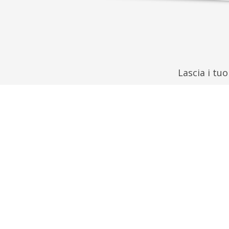
Lascia i tu
Nome
Telefono
Messaggio