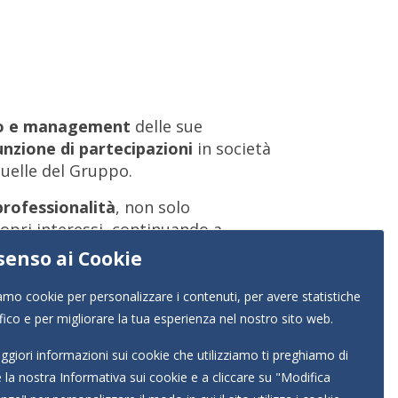
nto e management
delle sue
nzione di partecipazioni
in società
uelle del Gruppo.
professionalità
, non solo
ropri interessi, continuando a
enso ai Cookie
iamo cookie per personalizzare i contenuti, per avere statistiche
ffico e per migliorare la tua esperienza nel nostro sito web.
giori informazioni sui cookie che utilizziamo ti preghiamo di
e la nostra
Informativa sui cookie
e a cliccare su "Modifica