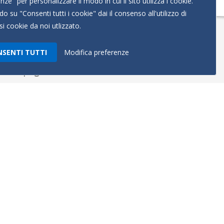
nze" per personalizzare il modo in cui il sito utilizza i cookie.
do su "Consenti tutti i cookie" dai il consenso all'utilizzo di
si cookie da noi utlizzato.
SENTI TUTTI
Modifica preferenze
enza impegno