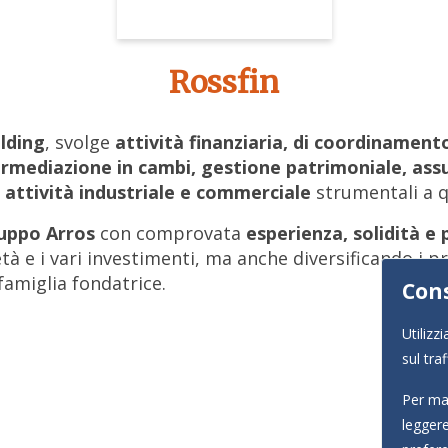
Rossfin
lding
, svolge
attività finanziaria, di coordiname
ermediazione in cambi, gestione patrimoniale, assu
a
attività industriale e commerciale
strumentali a q
uppo Arros
con comprovata
esperienza, solidità e 
tà e i vari investimenti, ma anche diversificando i p
famiglia fondatrice.
Cons
Utilizz
sul tra
Per mag
legger